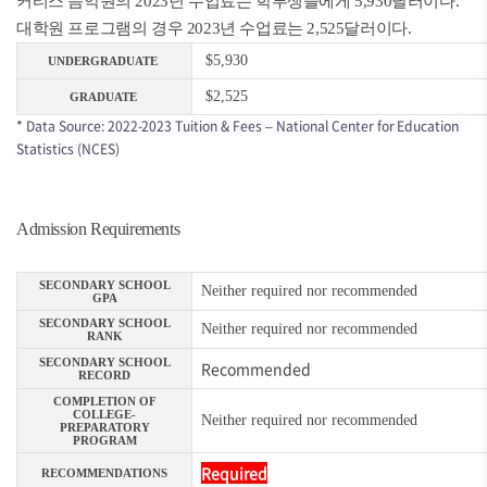
커티스 음악원의 2023년 수업료는 학부생들에게 5,930달러이다.
대학원 프로그램의 경우 2023년 수업료는 2,525달러이다.
$5,930
UNDERGRADUATE
$2,525
GRADUATE
* Data Source: 2022-2023 Tuition & Fees – National Center for Education
Statistics (NCES)
Admission Requirements
SECONDARY SCHOOL
Neither required nor recommended
GPA
SECONDARY SCHOOL
Neither required nor recommended
RANK
SECONDARY SCHOOL
Recommended
RECORD
COMPLETION OF
COLLEGE-
Neither required nor recommended
PREPARATORY
PROGRAM
Required
RECOMMENDATIONS