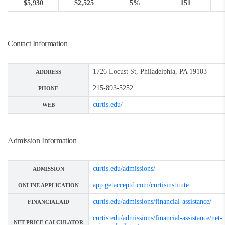
$5,930
$2,525
5%
151
Contact Information
1726 Locust St, Philadelphia, PA 19103
ADDRESS
215-893-5252
PHONE
curtis.edu/
WEB
Admission Information
curtis.edu/admissions/
ADMISSION
app.getacceptd.com/curtisinstitute
ONLINE APPLICATION
curtis.edu/admissions/financial-assistance/
FINANCIAL AID
curtis.edu/admissions/financial-assistance/net-
NET PRICE CALCULATOR