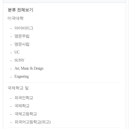
분류 전체보기
미국대학
아이비리그
명문주립
명문사립
UC
SUNY
Art, Music & Design
Engeering
국제학교 및
외국인학교
국제학교
국제고등학교
외국어고등학교(외고)