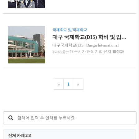
최초 미국 사립 보딩스쿨이다. 미국 현지 수
사립학교 브랭섬홀의 유일한 해외 자매학
준의 교육을 제공하며 졸업 시 미국과 한국
교이다. 제주국제자유도시의 제주도 특별
의 정규 학력을 동시에 인정해 주기 때문에
법에 따라 설립된 브랭섬홀 아시아는 유치
국내 체류 외국인 학부모 자녀와 해외 유학
부부터 5학년까지는 남녀공학, 6학년부터
을 고려하는 학생 모두에게 인기가 높다. 미
12학년까지는 여학교로 운영되고 있다. 웰
국제학교 및/국제학교
국학력과 한국학력이 동시에 인정 12학년
니스 센터, 올림픽 규격의 수영장, 아이스 링
대구 국제학교(DIS) 학비 및 입학정보
통합운영교육과정으로 미국학교평가기관
크,..
대구국제학교(DIS : Daegu International
WASC (Western Association of Schools and
School)는 대구시가 해외기업 유치 활성화
Colleges, 미국서부교육연합회)의 인가로
를 위해 국·시비 220억 원을 투입해 건립한
미국학력이 인증된다. KIS Jeju는 타 외국인
국내 1호 국제학교로, 2010년 8월 개교했다.
학교와 달리 국어, 사회(초등)·역사(중등)를
2009년 대구경북경제자유구역청과 미국
필수로 이수하기 때문에 국내 학력도 인정
사립학교 리 아카데미 (Lee Academy) 간의
받을 수 있어 또 하나의 경쟁력이다. 특징 내
협약을 기점으로, 2010년 4월 30일 교육과
국인 ·..
«
1
»
학기술부 (현. 교육부)에서 대한민국 최초로
외국교육기관 설립인가를 받았다. 또한 리
아카데미의 기숙 프로그램을 기반으로 5학
년 이상 입소가 가능한 기숙사를 운영하고
있다. 학교 소개 학교명(한국어) 대구국제학
교(Daegu International School:DIS)학교 유
형 외국교육기관(유초중등)학교 주소 대구
광역시 동구 팔공로50길 22 (봉무동)개교일
전체 카테고리
2010..