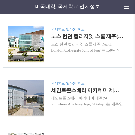
미국대학, 국제학교 입시정보
국제학교 및/국제학교
노스 런던 컬리지잇 스쿨 제주(NLCS Jeju) 학비 및 입학정보
노스 런던 컬리지잇 스쿨 제주 (North
London Collegiate School Jeju)는 160년 역
사의 NLCS 본교가 제주에 개교한 국제학교
로서, 한국 학생 및 세계 곳곳에서 유학 온
학생들에게 한국에서 대안 교육을 제시하
기 위해 설립되었다. 본교의 영국 교육 프로
그램을 적용하여 졸업생은 NLCS 본교 졸업
국제학교 및/국제학교
장을 취득하게 될 뿐만 아니라 국내 학력도
세인트존스베리 아카데미 제주(SJA-Jeju) 학비 및 입학정보
인정된다. 그리고 IB 프로그램을 이수할 수
세인트존스베리 아카데미 제주(St.
있어 영국, 미국등에 소재한 대학 입학 시 우
Johnsbury Academy Jeju, SJA-Jeju)는 제주영
선순위, 특례입학, 장학금 수혜 등의 혜택을
어교육도시에 미국에 본교를 둔 국제학교
받을 수 있다. 졸업생 중 상당수가 옥스퍼드,
이다. 유치부부터 고교까지 교육과정을 제
캠브리지 등 영국의 명문대와 미국 아이비
공하고, 본교의 교육 프로그램을 제주에서
리그 대학에 입학하고 있다. NLCS Jeju는 학
도 동일하게 적용한다. 미국 안 가는 미국 유
생들이 본인의 재능을 최대한 발휘하도록
학, 180년 전통 미국 명문 사립학교 교육과
하는데 교육의 초점을 두고 있으며, 이..