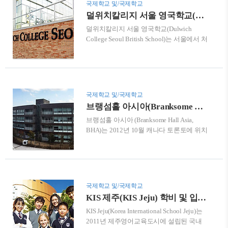
국제학교 및/국제학교
정 세인트존스베리 아카데미 본교는 1842
덜위치칼리지 서울 영국학교(DCS) 학비 및 입학정보
년 미국 버몬트주 세인트존스베리에 설립
덜위치칼리지 서울 영국학교(Dulwich
되어 180년의 역사와 전통을 자랑한다. 미
College Seoul British School)는 서울에서 처
국 교육부 선정 ‘Blue Ribbon School
음으로 문을 연 영국학교다. 유치부에서 중
Program’ 우수학교에 선정되었고,
3 과정까지는 잉글랜드와 웨일스의 국가 교
NEASC(New England Association of School
육 과정을 따르고, 고등학교 1-2학년에는
and College), NAIS(National Association of
IGCSE (International General Certificate of
Independent Schools) 등으..
Secondary Education) 교육과정을 2년 동안
국제학교 및/국제학교
따르며, 고등학교 3-4학년에는
브랭섬홀 아시아(Branksome Hall Asia) 학비 및 입학정보
IBDP(International Baccalaureate Diploma
브랭섬홀 아시아 (Branksome Hall Asia,
Programme) 과정을 이수하게 된다. 덜위치
BHA)는 2012년 10월 캐나다 토론토에 위치
칼리지의 런던 본교는, 1619년 세워진 학교
한 명문 여자사립학교인 브랭섬홀이 제주
로 오랜 역사와 전통을 거치면서 영국의 명
영어교육도시에 설립한 국제학교이다. 캐
문 학교로 자리매김했다. 4백 년의 역사를
나다 본교인 브랭섬홀은 1903년 캐나다 경
지녔다는 것뿐만 아니라, 영국에서 매해 발
제 중심지인 토론토에 설립된 명문 여자사
표되는 학교 성적 ..
립학교로, 유치원부터 12학년까지 전 과정
국제학교 및/국제학교
에 국제표준교과과정인 IB프로그램을 운영
KIS 제주(KIS Jeju) 학비 및 입학정보
하고 있다. 캐나다 명문 여자사립학교 브랭
KIS Jeju(Korea International School Jeju)는
섬홀 아시아 브랭섬홀 아시아는 114년 전통
2011년 제주영어교육도시에 설립된 국내
을 가진 캐나다 토론토에 위치한 명문 여자