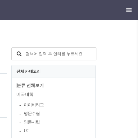
명
전체 카테고리
석
분류 전체보기
미국대학
분
아이비리그
장
명문주립
명문사립
UC