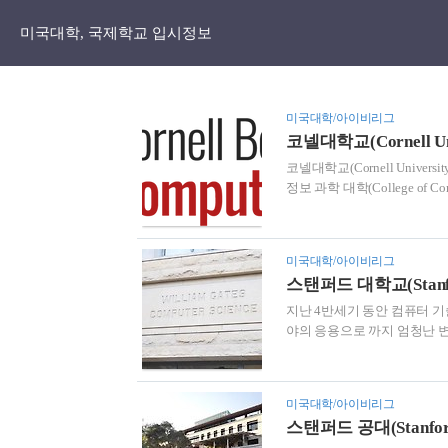
미국대학, 국제학교 입시정보
미국대학/아이비리그
코넬대학교(Cornell U
코넬대학교(Cornell Univers
정보 과학 대학(College of Com
에 있는 두 개의 캠퍼스에는 
은 뉴욕 시에 있는 코넬 테크(C
크에서 공부한다. Image from
미국대학/아이비리그
박사 과정 학생이 있으며, 매년 
스탠퍼드 대학교(Stanfo
지난 4반세기 동안 컴퓨터 
야의 응용으로 까지 엄청난 변화를
1965년에 설립되어 학생들
선호하는 학과로 여겨지면서 
퓨터 사이언스 빌딩 @stanford.
미국대학/아이비리그
언스 학과는 프로그래밍, 알
스탠퍼드 공대(Stanford 
이스, 머신러닝, 네..