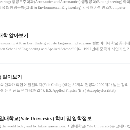
ering) 항공우주학과(Aeronautics and Astronautics) 생명공학(Bioengineering) 화
) 토목 & 환경공학(Civil & Environmental Engineering) 컴퓨터 사이언스(Computer
Engineering) 경영 & 공학 (Management Science and Engineering) 재료공학
Engineering) 기계공학(Mechanical Engineering) 공학 학교로도 알려진 스탠퍼드 공대
는 1925년에 설립, 미국 뿐 아니라 전세계..
대학 알아보기
repreneurship #16 in Best Undergraduate Engineering Programs 컬럼비아대학교 공과
n School of Engineering and Applied Science" 이다. 1997년에 중국계 사업가인 Z
(한화 약 300억)을 기부 받아 그에 대한 감사의 표시로 공과대학명을 Fu Foundation으
에 이바지한 사람을 기념하기 위해 이름을 붙이는 경우가 많다. 공학 학사 학위를
분야 중 6개는 ABET의 엔지니어링 인증 위원회에 의해 인증되었으며, 특히 산업공
) 알아보기
ge 학부소속 단과대학인 예일컬리지(Yale College)에는 82개의 전공과 2000개가 넘는 강의
은 다음과 같다. B.S. Applied Physics (B.S.) Astrophysics (B.S.)
) Chemical Engineering (B.S.) Computer Science and Economics (B.S.) Computer
 Electrical Engineering (B.S.) Electrical Engineering and Computer Science (B.S.)
교(Yale University) 학비 및 입학정보
ing the world today and for future generations. 예일대학교(Yale University)는 코네티