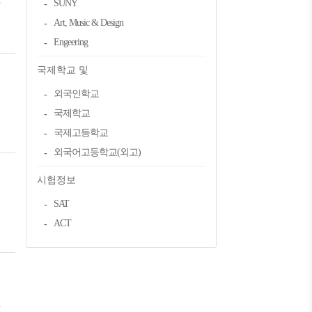
SUNY
학
Art, Music & Design
Engeering
국제학교 및
외국인학교
대
국제학교
.
국제고등학교
외국어고등학교(외고)
학
시험정보
SAT
ACT
컷