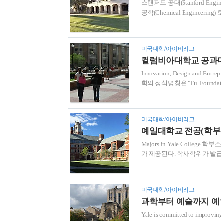
스탠퍼드 공대(Stanford Engine
공학(Chemical Engineering
Science) 전기공학(Electrical 
(Materials Science and 
(Stanford Engineering)
미국대학/아이비리그
컬럼비아대학교 공과
Innovation, Design and Ent
학의 정식명칭은 "Fu. Foundatio
Y. Fu에 의해 2600만 달러 
로 바꾸게 되었다. 학교 발전
취득할 수 있는 17개 공학 
미국대학/아이비리그
(Industrial ..
예일대학교 전공(학부
Majors in Yale Colle
가 제공된다. 학사학위가 발급되는 전공들
Biomedical Engineering (B.S.
Science and Mathematics (B.S.)
Engineering Sciences (Ch..
미국대학/아이비리그
과학부터 예술까지 예일대학
Yale is committed to improv