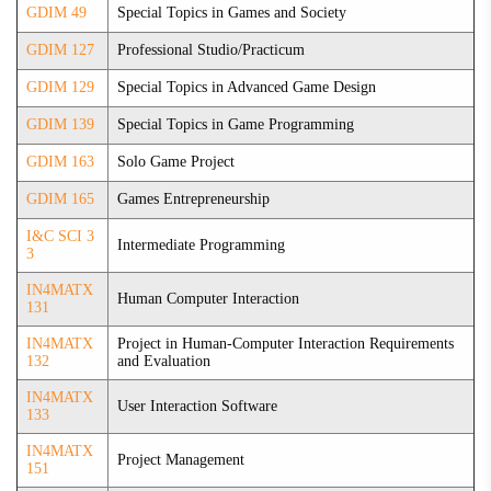
GDIM 49
Special Topics in Games and Society
GDIM 127
Professional Studio/Practicum
GDIM 129
Special Topics in Advanced Game Design
GDIM 139
Special Topics in Game Programming
GDIM 163
Solo Game Project
GDIM 165
Games Entrepreneurship
I&C SCI 3
Intermediate Programming
3
IN4MATX
Human Computer Interaction
131
IN4MATX
Project in Human-Computer Interaction Requirements
132
and Evaluation
IN4MATX
User Interaction Software
133
IN4MATX
Project Management
151