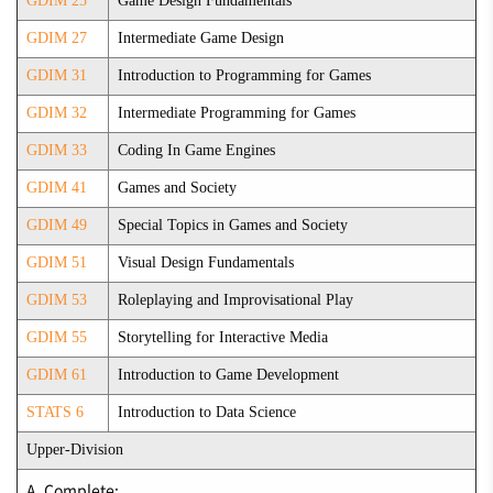
GDIM 25
Game Design Fundamentals
GDIM 27
Intermediate Game Design
GDIM 31
Introduction to Programming for Games
GDIM 32
Intermediate Programming for Games
GDIM 33
Coding In Game Engines
GDIM 41
Games and Society
GDIM 49
Special Topics in Games and Society
GDIM 51
Visual Design Fundamentals
GDIM 53
Roleplaying and Improvisational Play
GDIM 55
Storytelling for Interactive Media
GDIM 61
Introduction to Game Development
STATS 6
Introduction to Data Science
Upper-Division
A. Complete: