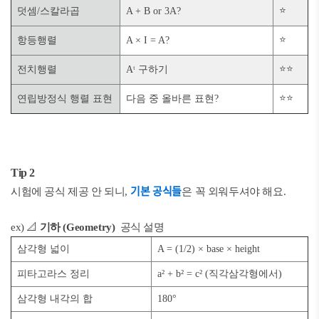
⭐
덧셈/스칼라곱
A + B or 3A?
⭐
항등행렬
A × I = A?
⭐⭐
전치행렬
Aᵗ 구하기
⭐⭐
연립방정식 행렬 표현
다음 중 올바른 표현?
Tip 2
기본 공식들
시험에 공식 제공 안 되니,
은 꼭 외워두셔야 해요.
ex) 📐
기하 (Geometry)
공식 설명
삼각형 넓이
A = (1/2) × base × height
피타고라스 정리
a² + b² = c² (직각삼각형에서)
삼각형 내각의 합
180°