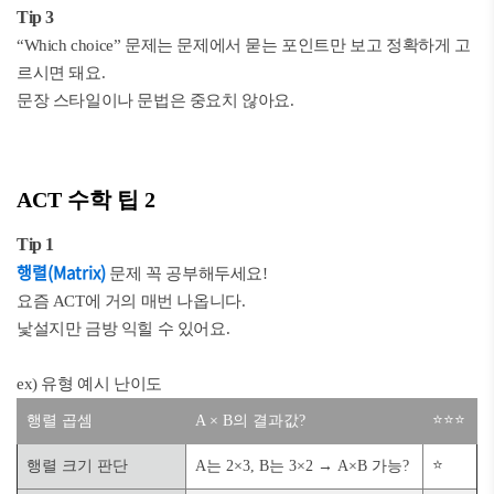
Tip 3
“Which choice” 문제는 문제에서 묻는 포인트만 보고 정확하게 고
르시면 돼요.
문장 스타일이나 문법은 중요치 않아요.
ACT 수학 팁 2
Tip 1
행렬(Matrix)
문제 꼭 공부해두세요!
요즘 ACT에 거의 매번 나옵니다.
낯설지만 금방 익힐 수 있어요.
ex) 유형 예시 난이도
⭐⭐⭐
행렬 곱셈
A × B의 결과값?
⭐
행렬 크기 판단
A는 2×3, B는 3×2 → A×B 가능?