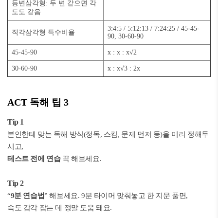
등변삼각형: 두 변 같으면 각
도도 같음
3:4:5 / 5:12:13 / 7:24:25 / 45-45-
직각삼각형 특수비율
90, 30-60-90
45-45-90
x : x : x√2
30-60-90
x : x√3 : 2x
ACT 독해 팁 3
Tip 1
본인한테 맞는 독해 방식(정독, 스킴, 문제 먼저 등)을 미리 정해두
시고,
테스트 전에 연습
꼭 해보세요.
Tip 2
“
9분 연습법
” 해보세요. 9분 타이머 맞춰놓고 한 지문 풀면,
속도 감각 잡는 데 정말 도움 돼요.