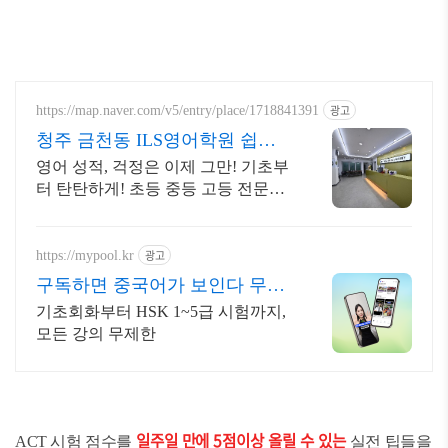
광고
https://map.naver.com/v5/entry/place/1718841391
청주 금천동 ILS영어학원 쉽고
재미있게 배우는 영어
영어 성적, 걱정은 이제 그만! 기초부
터 탄탄하게! 초등 중등 고등 전문영
어학원 아이들의 창의성을 발휘하고
영어로 자유롭게 표현할 수 있는 기
회를 제공합니다.
광고
https://mypool.kr
구독하면 중국어가 보인다 무료
로 시작하기
기초회화부터 HSK 1~5급 시험까지,
모든 강의 무제한
일주일 만에 5점이상 올릴 수 있는
ACT 시험 점수를
실전 팁들을