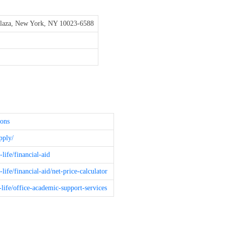
Plaza, New York, NY 10023-6588
sions
apply/
-life/financial-aid
-life/financial-aid/net-price-calculator
t-life/office-academic-support-services