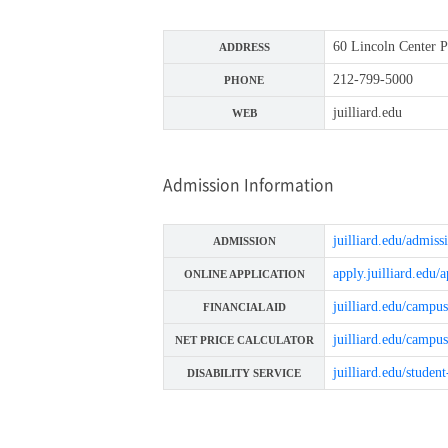
60 Lincoln Center 
ADDRESS
212-799-5000
PHONE
juilliard.edu
WEB
Admission Information
juilliard.edu/admis
ADMISSION
apply.juilliard.edu/
ONLINE APPLICATION
juilliard.edu/campus
FINANCIAL AID
juilliard.edu/campus
NET PRICE CALCULATOR
juilliard.edu/studen
DISABILITY SERVICE