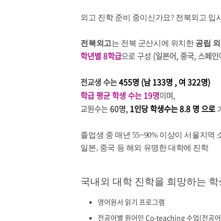
외고 진학 준비 중이신가요? 전북외고 입
전북외고
는 전북 군산시에 위치한
공립 
학년별 8학급
으로 구성
(일본어, 중국, 스페인
전교생 수는
455명 (남 133명 , 여 322명)
학급 평균 학생 수는 19명
이며,
교원수는
60명,
1인당 학생수는 8.8 명 으로
졸업생 중 매년 55~90% 이상이 서울지역
일본, 중국 등 해외 유명한 대학에 진학
국내외 대학 진학을 희망하는 
영어원서 읽기 프로그램
전공어별 원어민 Co-teaching 수업(전공