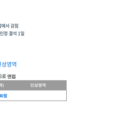
0점에서 감점
인정 결석 1일
인성영역
으로
면접
역)
인성영역
40점