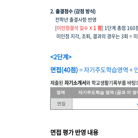
2. 출결점수 (감점 방식)
전학년 출결사항 반영
[
미인정결석 일수 X
1 점
] 1단계 총점 16
미인정 지각, 조퇴, 결과의 경우는 3회 = 미
<2단계>
면접(40점)
= 자기주도학습영역 + 
제출된
자기소개서
와 학교생활기록부를 바탕
영역
자기주도학습 영역 (꿈과 끼 영
면접
면접 평가 반영 내용