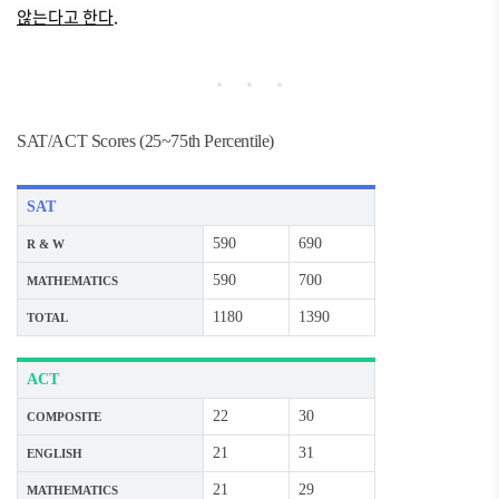
않는다고 한다
.
SAT/ACT Scores (25~75th Percentile)
SAT
590
690
R & W
590
700
MATHEMATICS
1180
1390
TOTAL
ACT
22
30
COMPOSITE
21
31
ENGLISH
21
29
MATHEMATICS