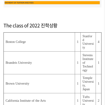
The class of 2022 진학상황
Stanfor
d
Boston College
1
4
Universi
ty
Stevens
Institute
Brandeis University
1
of
1
Technol
ogy
Temple
Universi
Brown University
1
1
ty,
Japan
Tufts
California Institute of the Arts
1
Universi
2
ty