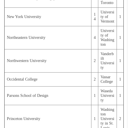
Toronto
Universi
1
New York University
ty of
1
4
Vermont
Universi
ty of
Northeastern University
4
1
Washing
ton
Vanderb
ilt
Northwestern University
2
1
Universi
ty
Vassar
Occidental College
2
1
College
Waseda
Parsons School of Design
1
Universi
1
ty
Washing
ton
Princeton University
1
Universi
2
ty in St.
Louis