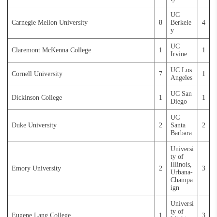
UC
Carnegie Mellon University
8
Berkele
4
y
UC
Claremont McKenna College
1
1
Irvine
UC Los
Cornell University
7
1
Angeles
UC San
Dickinson College
1
1
Diego
UC
Duke University
2
Santa
2
Barbara
Universi
ty of
Illinois,
Emory University
2
3
Urbana-
Champa
ign
Universi
ty of
Eugene Lang College
1
3