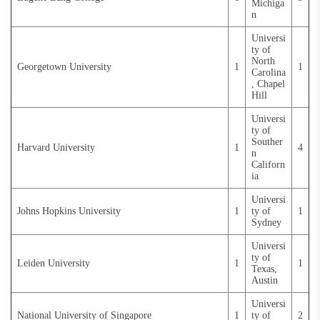
Michiga
n
Universi
ty of
North
Georgetown University
1
1
Carolina
, Chapel
Hill
Universi
ty of
Souther
Harvard University
1
4
n
Californ
ia
Universi
Johns Hopkins University
1
ty of
1
Sydney
Universi
ty of
Leiden University
1
1
Texas,
Austin
Universi
National University of Singapore
1
ty of
2