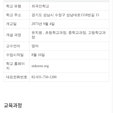
학교 유형
외국인학교
학교 주소
경기도 성남시 수정구 성남대로1518번길 15
개교일
2073년 9월 4일
유치원 , 초등학교과정, 중학교과정, 고등학교과
개설 과정
정
교수언어
영어
수업시작일
8월 16일
학교 홈페이
siskorea.org
지
대표전화번호
82-031-750-1200
교육과정