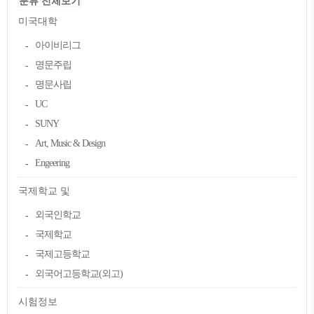
분류 전체보기
미국대학
아이비리그
명문주립
명문사립
UC
SUNY
Art, Music & Design
Engeering
국제학교 및
외국인학교
국제학교
국제고등학교
외국어고등학교(외고)
시험정보