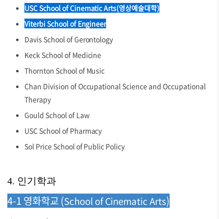
USC School of Cinematic Arts(영상예술대학)
Viterbi School of Engineer
ing(비터비 공과대학)
Davis School of Gerontology
Keck School of Medicine
Thornton School of Music
Chan Division of Occupational Science and Occupational
Therapy
Gould School of Law
USC School of Pharmacy
Sol Price School of Public Policy
4. 인기학과
4-1 영화학교 (
)
School of Cinematic Arts