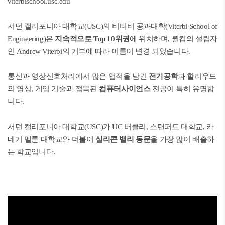
viterbischool.usc.edu
서던 캘리포니아 대학교(USC)의 비터비 공과대학(Viterbi School of
Engineering)은
지속적으로 Top 10위권
에 위치하며, 퀄컴의 설립자
인 Andrew Viterbi의 기부에 따라 이름이 변경 되었습니다.
통신과 영상신호처리에서 많은 업적을 남긴
전기공학
과 할리우드
의 영상, 게임 기술과 접목된
컴퓨터사이언스
전공이 특히 유명합
니다.
서던 캘리포니아 대학교(USC)가 UC 버클리, 스탠퍼드 대학교, 카
네기 멜론 대학교와 더불어
실리콘 밸리 동문
을 가장 많이 배출하
는 학교입니다.