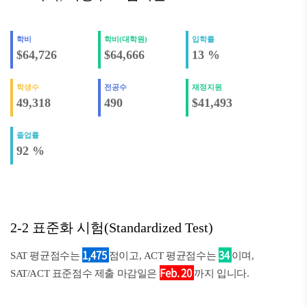
학비
학비(대학원)
입학률
$64,726
$64,666
13 %
학생수
전공수
재정지원
49,318
490
$41,493
졸업률
92 %
2-2 표준화 시험(Standardized Test)
1,475
34
SAT 평균점수는
점이고, ACT 평균점수는
이며,
Feb. 20
SAT/ACT 표준점수 제출 마감일은
까지 입니다.